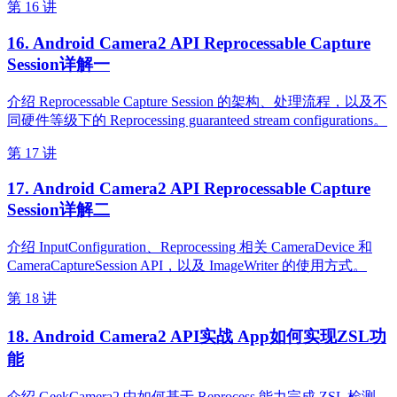
第 16 讲
16. Android Camera2 API Reprocessable Capture
Session详解一
介绍 Reprocessable Capture Session 的架构、处理流程，以及不
同硬件等级下的 Reprocessing guaranteed stream configurations。
第 17 讲
17. Android Camera2 API Reprocessable Capture
Session详解二
介绍 InputConfiguration、Reprocessing 相关 CameraDevice 和
CameraCaptureSession API，以及 ImageWriter 的使用方式。
第 18 讲
18. Android Camera2 API实战 App如何实现ZSL功
能
介绍 GeekCamera2 中如何基于 Reprocess 能力完成 ZSL 检测、