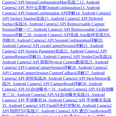
Camera2 API StreamConfigurationMap实战二
12. Android
Camera2 API 为什么需要OutputConfiguration
13. Android
Camera2 API OutputConfiguration API详解
14. Android Camera2
API Surface Sharing实战
15. Android Camera2 API Deferred
Surface实战
16. Android Camera2 API Reprocessable Capture
Session详解一
17. Android Camera2 API Reprocessable Capture
Session详解二
18. Android Camera2 API实战 App如何实现ZSL
功能
19. Android Camera2 API SessionConfiguration详解
20.
Android Camera2 API createCaptureSession详解
21. Android
Camera2 API Session Parameter实战
22. Android Camera2 API
CaptureRequest详解
23. Android Camera2 API VendorTag实战
24.
Android Camera2 API 获取Physical Camera数据流
25. Android
Camera2 API CameraCaptureSession详解
26. Android Camera2
API CameraCaptureSession.CaptureCallback详解
27. Android
Camera2 API 连拍实战
28. Android Camera2 API SlowMotion实
战
29. Android Camera2 API CaptureResult详解
30. Android
Camera2 API AE自动曝光一
31. Android Camera2 API AE自动曝
光二
32. Android Camera2 API AE自动曝光实战
33. Android
Camera2 API 手动曝光
34. Android Camera2 API 手动曝光实战
35. Android Camera2 API Flash闪光灯控制
36. Android Camera2
API 拍照打闪实战
37. Android Camera2 API 通过CropRegion控