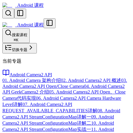
Android 课程
Android 课程
搜索课程
⌘
K
切换专题
当前专题
Android Camera2 API
01. Android Camera 架构介绍
02. Android Camera2 API 概述
03.
Android Camera2 API Open/Close Camera
04. Android Camera2
API GeekCamera2 介绍
05. Android Camera2 API Open、Close
Camera代码实现
06. Android Camera2 API Camera Hardware
Level详解
07. Android Camera2 API
REQUEST_AVAILABLE_CAPABILITIES详解
08. Android
Camera2 API StreamConfigurationMap详解一
09. Android
Camera2 API StreamConfigurationMap详解二
10. Android
Camera2 API StreamConfigurationMap实战一
11. Android