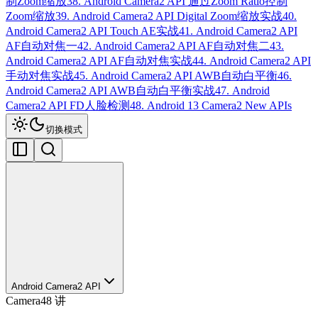
制Zoom缩放
38. Android Camera2 API 通过Zoom Ratio控制
Zoom缩放
39. Android Camera2 API Digital Zoom缩放实战
40.
Android Camera2 API Touch AE实战
41. Android Camera2 API
AF自动对焦一
42. Android Camera2 API AF自动对焦二
43.
Android Camera2 API AF自动对焦实战
44. Android Camera2 API
手动对焦实战
45. Android Camera2 API AWB自动白平衡
46.
Android Camera2 API AWB自动白平衡实战
47. Android
Camera2 API FD人脸检测
48. Android 13 Camera2 New APIs
切换模式
Android Camera2 API
Camera
48
讲