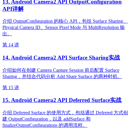
13. Android Camera2 API OutputConfiguration
API详解
介绍 OutputConfiguration 的核心 API，包括 Surface Sharing、
Physical Camera ID、Sensor Pixel Mode 与 MultiResolution 输
出。
第 14 讲
14. Android Camera2 API Surface Sharing实战
介绍如何在创建 Camera Capture Session 前后配置 Surface
Sharing，并结合代码分析 Add Share Surface 的两种时机。
第 15 讲
15. Android Camera2 API Deferred Surface实战
介绍 Deferred Surface 的使用方式，包括通过 Deferred 方式创
建 OutputConfiguration，以及 addSurface 和
finalizeOutputConfigurations 的调用流程。